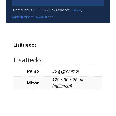
määrä
Tuotetunnus (SKU):
2212
Osastot:
Kaikki
,
Sähköliittimet ja -eristeet
Lisätiedot
Lisätiedot
Paino
35 g (gramma)
120 × 90 × 26 mm
Mitat
(millimetri)