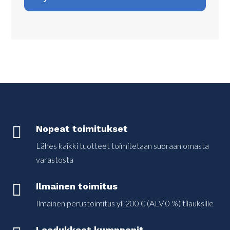

Nopeat toimitukset
Lähes kaikki tuotteet toimitetaan suoraan omasta
varastosta

Ilmainen toimitus
Ilmainen perustoimitus yli 200 € (ALV 0 %) tilauksille
Laadukkaat kumppanit