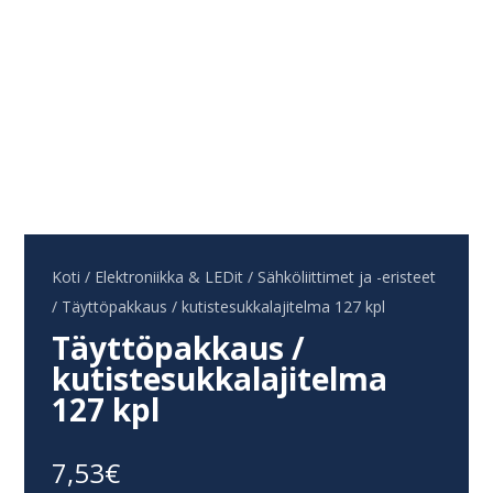
Koti
/
Elektroniikka & LEDit
/
Sähköliittimet ja -eristeet
/ Täyttöpakkaus / kutistesukkalajitelma 127 kpl
Täyttöpakkaus /
kutistesukkalajitelma
127 kpl
7,53
€