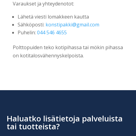
Varaukset ja yhteydenotot:
Lähetä viesti lomakkeen kautta
Sähköposti:
konstipakki@gmail.com
Puhelin:
044 546 4655
Polttopuiden teko kotipihassa tai mökin pihassa
on kotitalosvähennyskelpoista.
Haluatko lisätietoja palveluista
tai tuotteista?