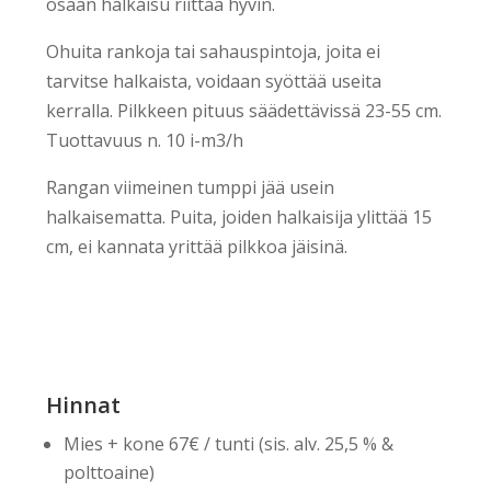
osaan halkaisu riittää hyvin.
Ohuita rankoja tai sahauspintoja, joita ei
tarvitse halkaista, voidaan syöttää useita
kerralla. Pilkkeen pituus säädettävissä 23-55 cm.
Tuottavuus n. 10 i-m3/h
Rangan viimeinen tumppi jää usein
halkaisematta. Puita, joiden halkaisija ylittää 15
cm, ei kannata yrittää pilkkoa jäisinä.
Hinnat
Mies + kone 67€ / tunti (sis. alv. 25,5 % &
polttoaine)