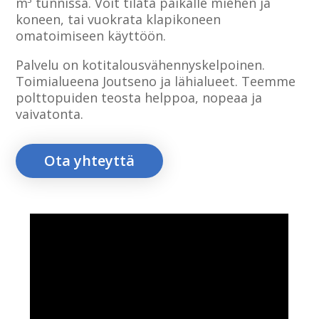
m³ tunnissa. Voit tilata paikalle miehen ja
koneen, tai vuokrata klapikoneen
omatoimiseen käyttöön.
Palvelu on kotitalousvähennyskelpoinen.
Toimialueena Joutseno ja lähialueet. Teemme
polttopuiden teosta helppoa, nopeaa ja
vaivatonta.
Ota yhteyttä