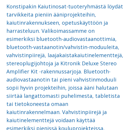
Konstipakin Kaiutinosat-tuoteryhmästä löydät
tarvikkeita pieniin ääniprojekteihin,
kaiutinrakennukseen, opetuskäyttöön ja
harrasteluun. Valikoimassamme on
esimerkiksi bluetooth-audiovastaanottimia,
bluetooth-vastaanotin/vahvistin-moduuleita,
vahvistinpiirejä, laajakaistakaiutinelementtejä,
stereoplugijohtoja ja Kitronik Deluxe Stereo
Amplifier Kit -rakennussarjoja. Bluetooth-
audiovastaanotin tai pieni vahvistinmoduuli
sopii hyvin projekteihin, joissa ääni halutaan
siirtää langattomasti puhelimesta, tabletista
tai tietokoneesta omaan
kaiutinrakennelmaan. Vahvistinpiirejä ja
kaiutinelementtejä voidaan käyttää
esimerkiksi pienissä kouluprojekteissa,