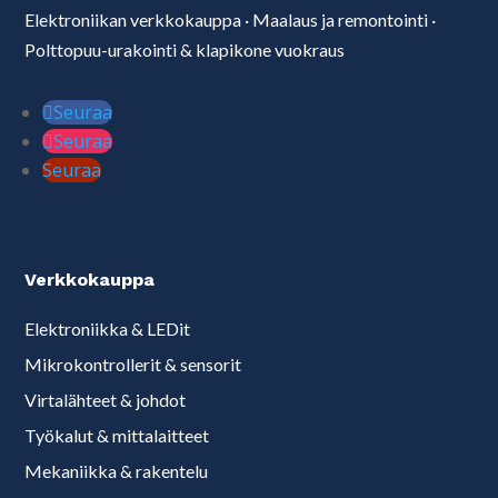
Elektroniikan verkkokauppa
·
Maalaus ja remontointi
·
Polttopuu-urakointi & klapikone vuokraus
Seuraa
Seuraa
Seuraa
Verkkokauppa
Elektroniikka & LEDit
Mikrokontrollerit & sensorit
Virtalähteet & johdot
Työkalut & mittalaitteet
Mekaniikka & rakentelu