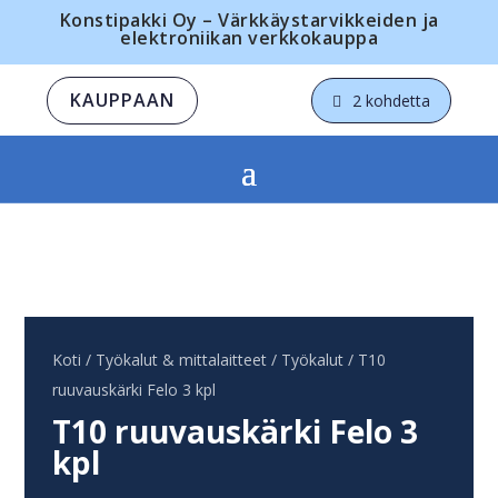
Konstipakki Oy – Värkkäystarvikkeiden ja
elektroniikan verkkokauppa
KAUPPAAN
2 kohdetta
Koti
/
Työkalut & mittalaitteet
/
Työkalut
/ T10
ruuvauskärki Felo 3 kpl
T10 ruuvauskärki Felo 3
kpl