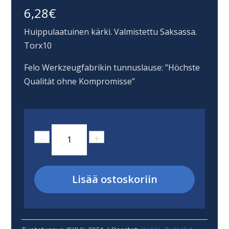
6,28
€
Huippulaatuinen kärki. Valmistettu Saksassa.
Torx10
Felo Werkzeugfabrikin tunnuslause: ”Höchste
Qualität ohne Kompromisse”
T10
-
+
ruuvauskärki
Felo
3
Lisää ostoskoriin
kpl
määrä