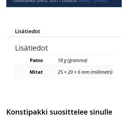
Tuotetunnus (SKU):
2051
Osastot:
Kaikki
,
Työkalut
Lisätiedot
Lisätiedot
Paino
18 g (gramma)
Mitat
25 × 20 × 6 mm (millimetri)
Konstipakki suosittelee sinulle