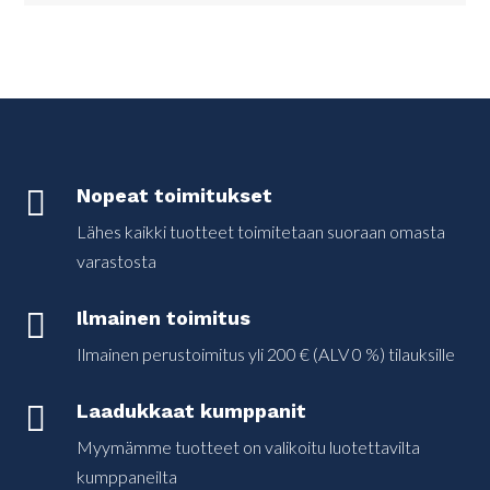

Nopeat toimitukset
Lähes kaikki tuotteet toimitetaan suoraan omasta
varastosta

Ilmainen toimitus
Ilmainen perustoimitus yli 200 € (ALV 0 %) tilauksille

Laadukkaat kumppanit
Myymämme tuotteet on valikoitu luotettavilta
kumppaneilta