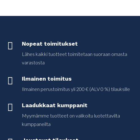

Nopeat toimitukset
Lähes kaikki tuotteet toimitetaan suoraan omasta
varastosta

Ilmainen toimitus
Ilmainen perustoimitus yli 200 € (ALV 0 %) tilauksille

Laadukkaat kumppanit
Myymämme tuotteet on valikoitu luotettavilta
kumppaneilta