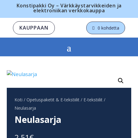
Konstipakki Oy – Värkkäystarvikkeiden ja
elektroniikan verkkokauppa
KAUPPAAN
0 kohdetta
Koti
/
Opetuspaketit & E-tekstiilit
/
E-tekstiilit
/
Neulasarja
Neulasarja
2,51
€