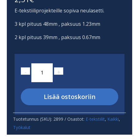
E-tekstiiliprojekteille sopiva neulasetti.
3 kpl pituus 48mm , paksuus 1.23mm
2 kpl pituus 39mm , paksuus 0.67mm
Neulasarja
-
+
määrä
Lisää ostoskoriin
Tuotetunnus (SKU):
2899
Osastot:
E-tekstiilit
,
Kaikki
,
Työkalut