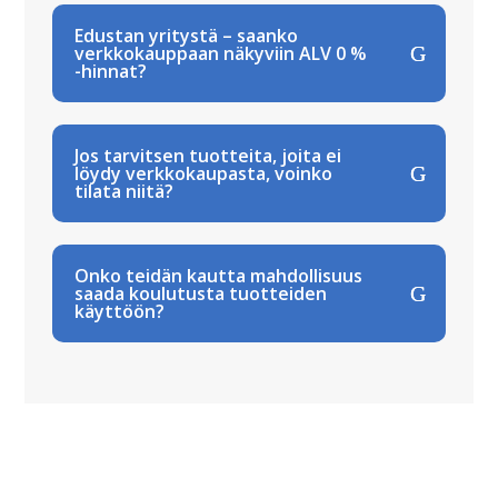
Edustan yritystä – saanko
verkkokauppaan näkyviin ALV 0 %
-hinnat?
Jos tarvitsen tuotteita, joita ei
löydy verkkokaupasta, voinko
tilata niitä?
Onko teidän kautta mahdollisuus
saada koulutusta tuotteiden
käyttöön?