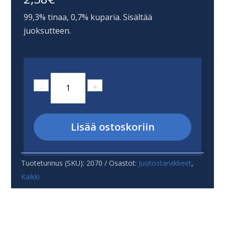
99,3% tinaa, 0,7% kuparia. Sisältää
juoksutteen.
Lyijytön
-
+
tina
0,8mm
15g
Lisää ostoskoriin
määrä
Tuotetunnus (SKU):
2070
Osastot:
Juotostarvikkeet
,
Kaikki