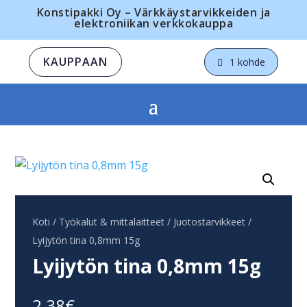
Konstipakki Oy – Värkkäystarvikkeiden ja
elektroniikan verkkokauppa
KAUPPAAN
1 kohde
Koti
/
Työkalut & mittalaitteet
/
Juotostarvikkeet
/
Lyijytön tina 0,8mm 15g
Lyijytön tina 0,8mm 15g
2,38
€