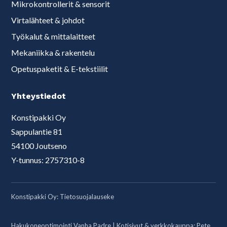
Mikrokontrollerit & sensorit
Virtalähteet & johdot
Työkalut & mittalaitteet
Mekaniikka & rakentelu
Opetuspaketit & E-tekstiilit
Yhteystiedot
Konstipakki Oy
Sappulantie 81
54100 Joutseno
Y-tunnus: 2757310-8
Konstipakki Oy:
Tietosuojalauseke
Hakukoneoptimointi Vanha Padre
| Kotisivut & verkkokauppa:
Pete