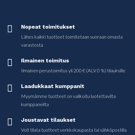

Nopeat toimitukset
Lähes kaikki tuotteet toimitetaan suoraan omasta
varastosta

Ilmainen toimitus
Ilmainen perustoimitus yli 200 € (ALV 0 %) tilauksille

Laadukkaat kumppanit
Myymämme tuotteet on valikoitu luotettavilta
kumppaneilta

Joustavat tilaukset
Voit tilata tuotteet verkkokaupasta tai sähköpostilla