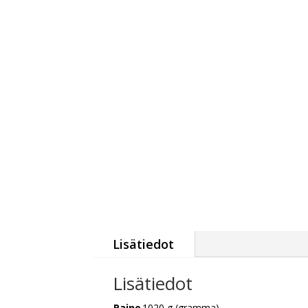
Lisätiedot
Lisätiedot
Paino
1020 g (gramma)