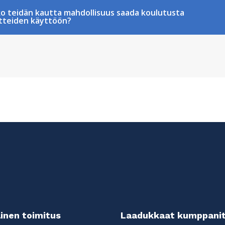
o teidän kautta mahdollisuus saada koulutusta
tteiden käyttöön?
inen toimitus
Laadukkaat kumppani