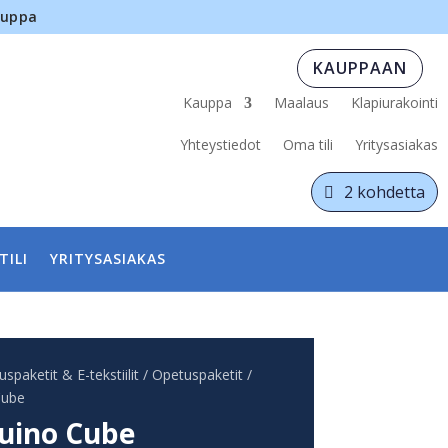
auppa
KAUPPAAN
Kauppa
Maalaus
Klapiurakointi
Yhteystiedot
Oma tili
Yritysasiakas
2 kohdetta
TILI
YRITYSASIAKAS
spaketit & E-tekstiilit
/
Opetuspaketit
/
Cube
uino Cube