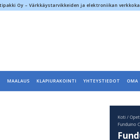
tipakki Oy – Värkkäystarvikkeiden ja elektroniikan verkkok
MAALAUS
KLAPIURAKOINTI
YHTEYSTIEDOT
OMA 
Koti
/
Opetu
Funduino 
Fund