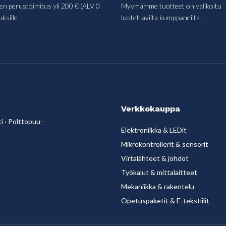
en perustoimitus yli 200 € (ALV 0
Myymämme tuotteet on valikoitu
uksille
luotettavilta kumppaneilta
Verkkokauppa
i
·
Polttopuu-
Elektroniikka & LEDit
Mikrokontrollerit & sensorit
Virtalähteet & johdot
Työkalut & mittalaitteet
Mekaniikka & rakentelu
Opetuspaketit & E-tekstiilit