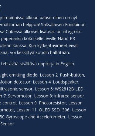
€
jelmoinnissa alkuun pääseminen on nyt
emättömän helppoa! Saksalaisen Funduinon
ä Cubessa ulkoiset lisäosat on integroitu
paperiarkin kokoiselle levylle Nano R3
llerin kanssa. Kun kytkentävirheet eivät
kaa, voi keskittyä koodin hallintaan.
ehtävää sisältävä oppikirja in English.
ight emitting diode, Lesson 2: Push-button,
Motion detector, Lesson 4: Loudspeaker,
Ultrasonic sensor, Lesson 6: WS2812B LED
on 7: Servomotor, Lesson 8: Infrared sensor
 control, Lesson 9: Photoresistor, Lesson
iometer, Lesson 11: OLED SSD1306, Lesson
50 Gyroscope and Accelerometer, Lesson
 Sensor