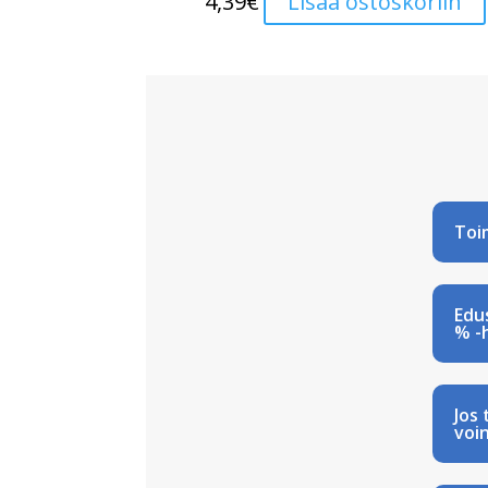
4,39
€
Lisää ostoskoriin
Toi
Edu
% -
Jos 
voin