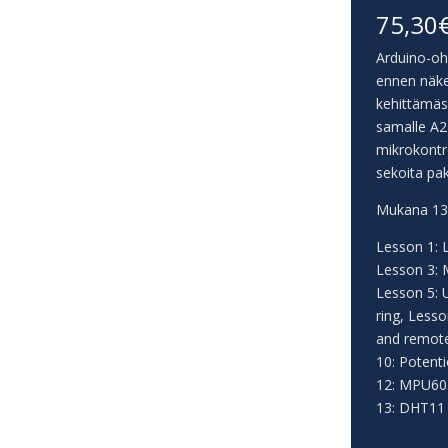
75,30
Arduino-oh
ennen näk
kehittämäss
samalle A2-
mikrokontro
sekoita pak
Mukana 13 t
Lesson 1: L
Lesson 3: 
Lesson 5: 
ring, Less
and remote
10: Potent
12: MPU60
13: DHT11