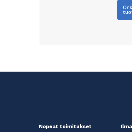
Onk
tuo
Nopeat toimitukset
Ilma