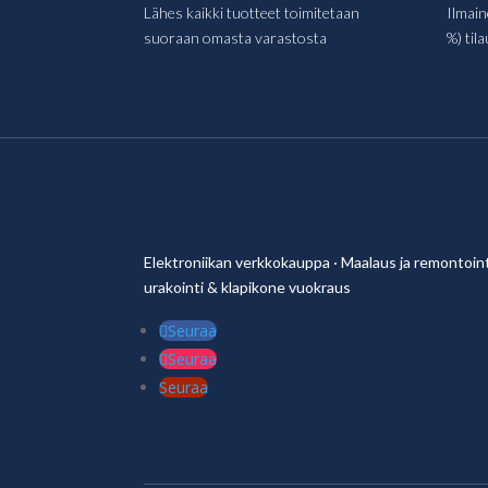
Lähes kaikki tuotteet toimitetaan
Ilmain
suoraan omasta varastosta
%) tila
Elektroniikan verkkokauppa
·
Maalaus ja remontoint
urakointi & klapikone vuokraus
Seuraa
Seuraa
Seuraa