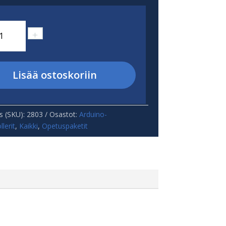
nduino
+
be
ärä
Lisää ostoskoriin
s (SKU):
2803
Osastot:
Arduino-
lerit
,
Kaikki
,
Opetuspaketit