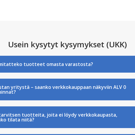
Usein kysytyt kysymykset (UKK)
mitatteko tuotteet omasta varastosta?
stan yritystä – saanko verkkokauppaan näkyviin ALV 0
hinnat?
tarvitsen tuotteita, joita ei löydy verkkokaupasta,
ko tilata niitä?