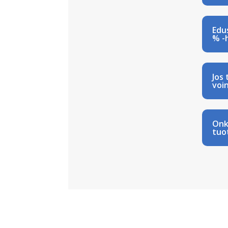
Edu
% -
Jos 
voin
Onk
tuo