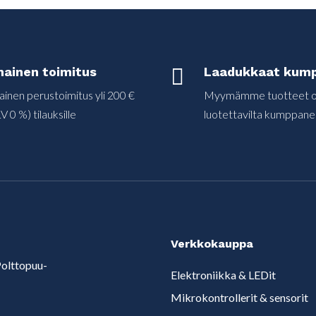
mainen toimitus

Laadukkaat kump
ainen perustoimitus yli 200 €
Myymämme tuotteet on
V 0 %) tilauksille
luotettavilta kumppanei
Verkkokauppa
olttopuu-
Elektroniikka & LEDit
Mikrokontrollerit & sensorit