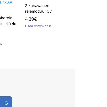
2-kanavainen
relemoduuli 5V
tokotelo
4,39
€
imellä 4x
Lisää ostoskoriin
in