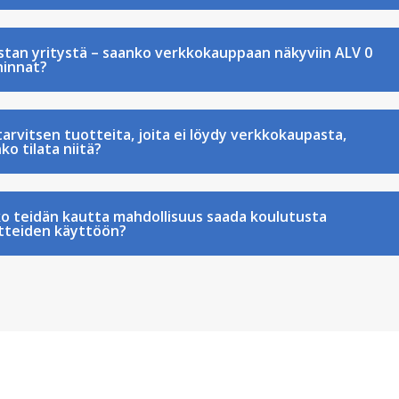
stan yritystä – saanko verkkokauppaan näkyviin ALV 0
hinnat?
tarvitsen tuotteita, joita ei löydy verkkokaupasta,
ko tilata niitä?
o teidän kautta mahdollisuus saada koulutusta
tteiden käyttöön?