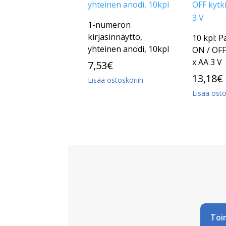
1-numeron
kirjasinnäyttö,
10 kpl: P
yhteinen anodi, 10kpl
ON / OFF
x AA 3 V
7,53
€
13,18
€
Lisää ostoskoriin
Lisää osto
Toi