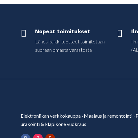

Nopeat toimitukset

Il
Lähes kaikki tuotteet toimitetaan
Ilm
suoraan omasta varastosta
(AL
Elektroniikan verkkokauppa
·
Maalaus ja remontointi
·
P
urakointi & klapikone vuokraus