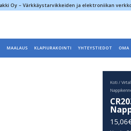
akki Oy – Värkkäystarvikkeiden ja elektroniikan verk
MAALAUS
KLAPIURAKOINTI
YHTEYSTIEDOT
OMA 
Koti
/
Virta
Nappikenno
CR20
Napp
15,06