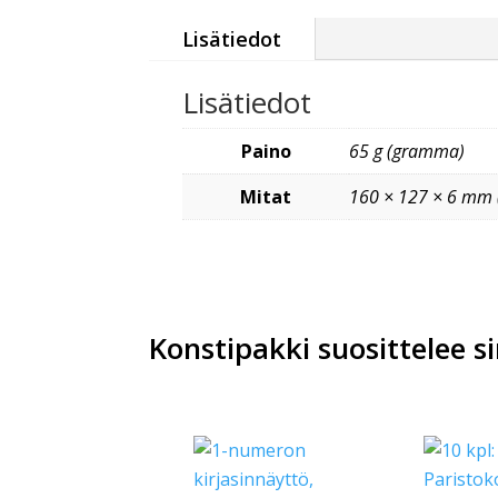
Lisätiedot
Lisätiedot
Paino
65 g (gramma)
Mitat
160 × 127 × 6 mm (
Konstipakki suosittelee si