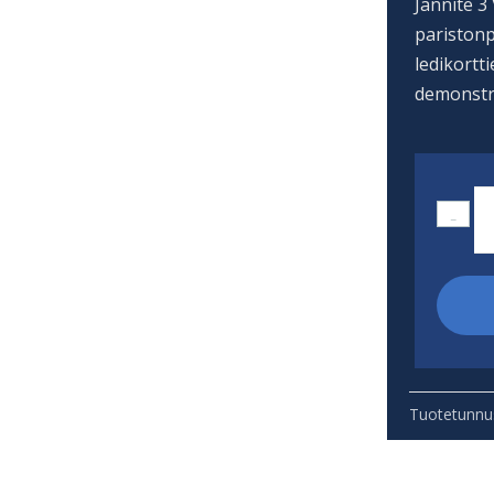
Jännite 3
paristonp
ledikortti
demonstr
CR
-
Na
20
kp
m
Tuotetunnu