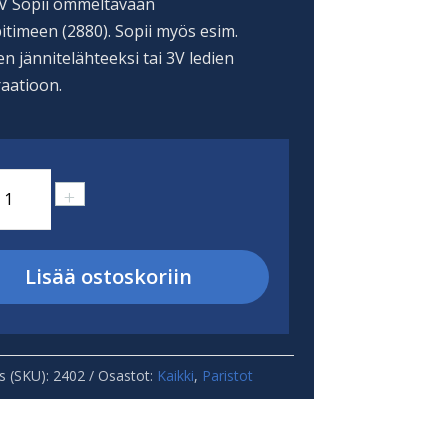
 V Sopii ommeltavaan
itimeen (2880). Sopii myös esim.
en jännitelähteeksi tai 3V ledien
aatioon.
2032
+
ppikennoparisto
l
Lisää ostoskoriin
äärä
s (SKU):
2402
Osastot:
Kaikki
,
Paristot