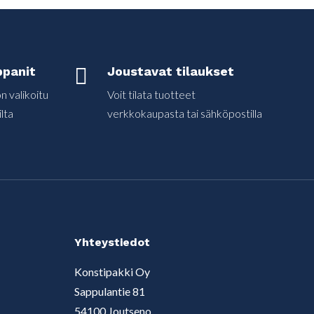
panit

Joustavat tilaukset
 valikoitu
Voit tilata tuotteet
lta
verkkokaupasta tai sähköpostilla
Yhteystiedot
Konstipakki Oy
Sappulantie 81
54100 Joutseno