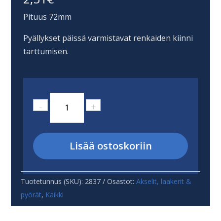
Pituus 72mm
Pyällykset päissä varmistavat renkaiden kiinni
tarttumisen.
2mm
-
+
teräsakseli
20
kpl
Lisää ostoskoriin
määrä
Tuotetunnus (SKU):
2837
Osastot:
Akselit, laakerit &
pyörät
,
Kaikki