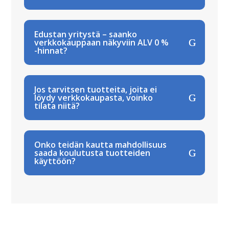
Edustan yritystä – saanko
verkkokauppaan näkyviin ALV 0 %
-hinnat?
Jos tarvitsen tuotteita, joita ei
löydy verkkokaupasta, voinko
tilata niitä?
Onko teidän kautta mahdollisuus
saada koulutusta tuotteiden
käyttöön?