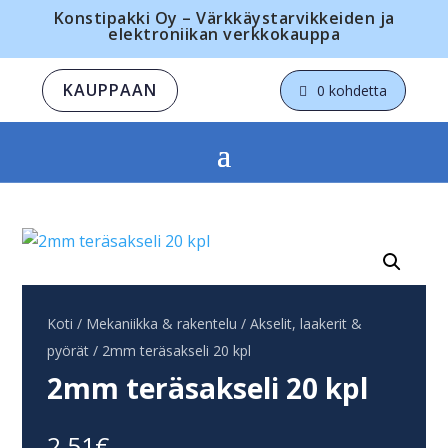
Konstipakki Oy – Värkkäystarvikkeiden ja
elektroniikan verkkokauppa
KAUPPAAN
0 kohdetta
Koti
/
Mekaniikka & rakentelu
/
Akselit, laakerit &
pyörät
/ 2mm teräsakseli 20 kpl
2mm teräsakseli 20 kpl
2,51
€