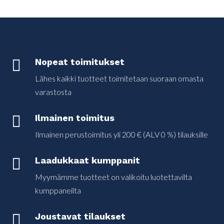

Nopeat toimitukset
Lähes kaikki tuotteet toimitetaan suoraan omasta
varastosta

Ilmainen toimitus
Ilmainen perustoimitus yli 200 € (ALV 0 %) tilauksille

Laadukkaat kumppanit
Myymämme tuotteet on valikoitu luotettavilta
kumppaneilta

Joustavat tilaukset