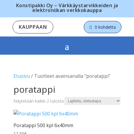
Konstipakki Oy – Värkkäystarvikkeiden ja
elektroniikan verkkokauppa
KAUPPAAN
0 kohdetta
Etusivu
/ Tuotteet avainsanalla “poratappi”
poratappi
Näytetään kaikki 2 tulosta
Poratappi 500 kpl 6x40mm
12,55
€