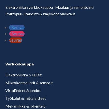
Elektroniikan verkkokauppa
·
Maalaus ja remontointi
·
Polttopuu-urakointi & klapikone vuokraus
Seuraa
Seuraa
Seuraa
Verkkokauppa
Elektroniikka & LEDit
Mikrokontrollerit & sensorit
Virtalähteet & johdot
Työkalut & mittalaitteet
Mekaniikka & rakentelu