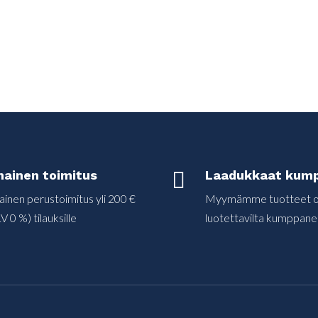
mainen toimitus

Laadukkaat kump
ainen perustoimitus yli 200 €
Myymämme tuotteet on
V 0 %) tilauksille
luotettavilta kumppanei