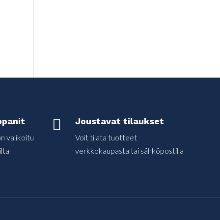
panit

Joustavat tilaukset
 valikoitu
Voit tilata tuotteet
lta
verkkokaupasta tai sähköpostilla