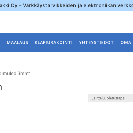
akki Oy – Värkkäystarvikkeiden ja elektroniikan verk
MAALAUS
KLAPIURAKOINTI
YHTEYSTIEDOT
OMA 
 loimuled 3mm”
m