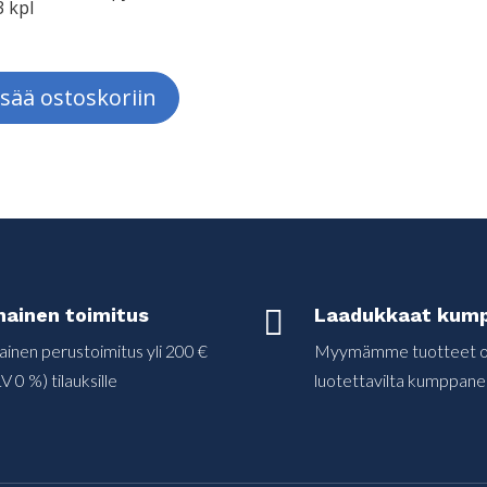
 kpl
isää ostoskoriin
mainen toimitus

Laadukkaat kump
ainen perustoimitus yli 200 €
Myymämme tuotteet on
V 0 %) tilauksille
luotettavilta kumppanei