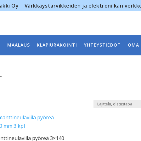
akki Oy – Värkkäystarvikkeiden ja elektroniikan verk
MAALAUS
KLAPIURAKOINTI
YHTEYSTIEDOT
OMA 
”
nttineulaviila pyöreä 3×140