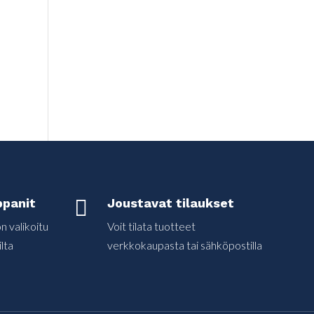
panit

Joustavat tilaukset
 valikoitu
Voit tilata tuotteet
lta
verkkokaupasta tai sähköpostilla