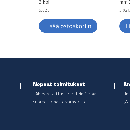
3 kpl
mm 3
5,02
€
5,02
€
Lisää ostoskoriin
L

Nopeat toimitukset

Il
Lähes kaikki tuotteet toimitetaan
Ilm
suoraan omasta varastosta
(AL