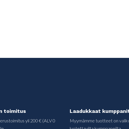
n toimitus
Laadukkaat kumppani
erustoimitus yli 200 € (ALV 0
Myymämme tuotteet on valiko
lle
luotettavilta kumppaneilta