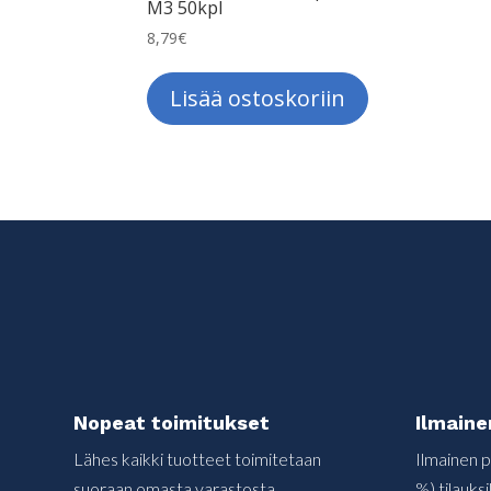
M3 50kpl
8,79
€
Lisää ostoskoriin
Nopeat toimitukset
Ilmaine
Lähes kaikki tuotteet toimitetaan
Ilmainen p
suoraan omasta varastosta
%) tilauksi