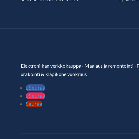
Elektroniikan verkkokauppa
·
Maalaus ja remontointi
·
P
urakointi & klapikone vuokraus
Seuraa
Seuraa
Seuraa