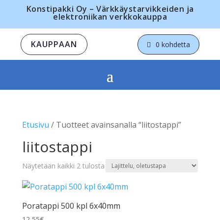
Konstipakki Oy – Värkkäystarvikkeiden ja
elektroniikan verkkokauppa
KAUPPAAN
0 kohdetta
Etusivu
/ Tuotteet avainsanalla “liitostappi”
liitostappi
Näytetään kaikki 2 tulosta
Poratappi 500 kpl 6x40mm
12,55
€