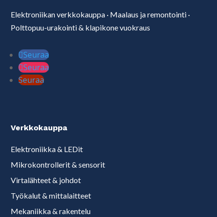
Elektroniikan verkkokauppa
·
Maalaus ja remontointi
·
Polttopuu-urakointi & klapikone vuokraus
Seuraa
Seuraa
Seuraa
Verkkokauppa
Elektroniikka & LEDit
Mikrokontrollerit & sensorit
Virtalähteet & johdot
Työkalut & mittalaitteet
Mekaniikka & rakentelu