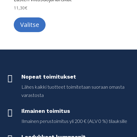
11,30
€
Tällä
tuotteella
Valitse
on
useampi
muunnelma.
Voit
tehdä
valinnat

Nopeat toimitukset
tuotteen
Lähes kaikki tuotteet toimitetaan suoraan omasta
sivulla.
varastosta

Ilmainen toimitus
Ilmainen perustoimitus yli 200 € (ALV 0 %) tilauksille
Laadukkaat kumppanit