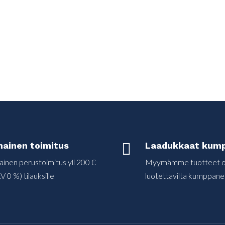
mainen toimitus

Laadukkaat kump
ainen perustoimitus yli 200 €
Myymämme tuotteet on
V 0 %) tilauksille
luotettavilta kumppanei