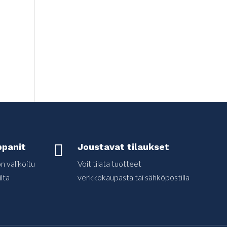
panit

Joustavat tilaukset
 valikoitu
Voit tilata tuotteet
lta
verkkokaupasta tai sähköpostilla