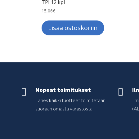
TPI 12 kpl
15,06
€
Lisää ostoskoriin

Nopeat toimitukset

Il
Lähes kaikki tuotteet toimitetaan
Ilm
suoraan omasta varastosta
(AL