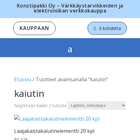
Konstipakki Oy – Värkkäystarvikkeiden ja
elektroniikan verkkokauppa
KAUPPAAN
0 kohdetta
Etusivu
/ Tuotteet avainsanalla “kaiutin”
kaiutin
Näytetään kaikki 2 tulosta
Laajakaistakaiutinelementti 20 kpl
80,32
€