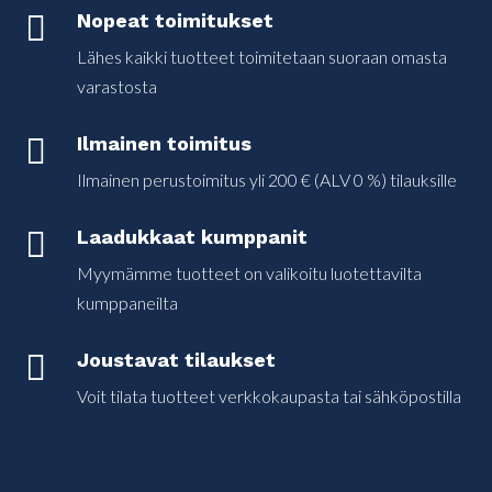

Nopeat toimitukset
Lähes kaikki tuotteet toimitetaan suoraan omasta
varastosta

Ilmainen toimitus
Ilmainen perustoimitus yli 200 € (ALV 0 %) tilauksille

Laadukkaat kumppanit
Myymämme tuotteet on valikoitu luotettavilta
kumppaneilta

Joustavat tilaukset
Voit tilata tuotteet verkkokaupasta tai sähköpostilla