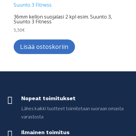
36mm kellon suojalasi 2 kpl esim. Suunto 3,
Suunto 3 Fitness
5,50
€
Lisää ostoskoriin

Nopeat toimitukset
Lähes kaikki tuotteet toimitetaan suoraan omasta
varastosta

Ilmainen toimitus