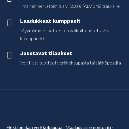
Ilmainen perustoimitus yli 200 € (ALV 0 %) tilauksille

Laadukkaat kumppanit
Myymämme tuotteet on valikoitu luotettavilta
kumppaneilta

Joustavat tilaukset
Voit tilata tuotteet verkkokaupasta tai sähköpostilla
Elektroniikan verkkokauppa
·
Maalaus ja remontointi
·