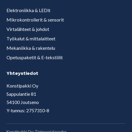
Elektroniikka & LEDit
Mikrokontrollerit & sensorit
Virtalähteet & johdot
Työkalut & mittalaitteet
Mekaniikka & rakentelu
Opetuspaketit & E-tekstiilit
Yhteystiedot
Konstipakki Oy
Sappulantie 81
54100 Joutseno
Y-tunnus: 2757310-8
Konstipakki Oy:
Tietosuojalauseke