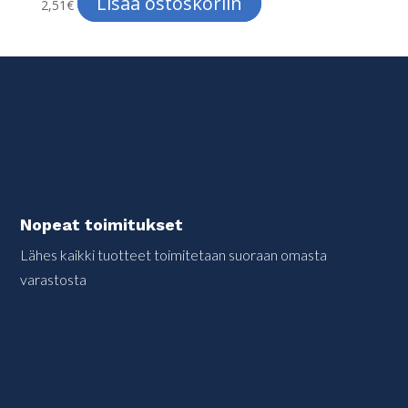
Lisää ostoskoriin
2,51
€
Nopeat toimitukset
Lähes kaikki tuotteet toimitetaan suoraan omasta
varastosta