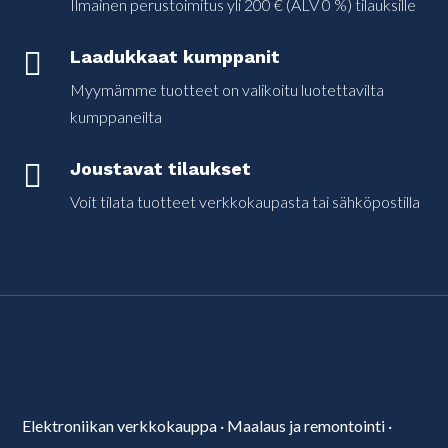
Ilmainen perustoimitus yli 200 € (ALV 0 %) tilauksille

Laadukkaat kumppanit
Myymämme tuotteet on valikoitu luotettavilta
kumppaneilta

Joustavat tilaukset
Voit tilata tuotteet verkkokaupasta tai sähköpostilla
Elektroniikan verkkokauppa
·
Maalaus ja remontointi
·