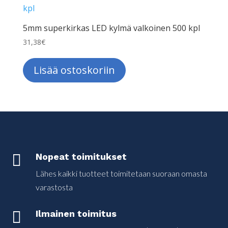
5mm superkirkas LED kylmä valkoinen 500 kpl
31,38
€
Lisää ostoskoriin

Nopeat toimitukset
Lähes kaikki tuotteet toimitetaan suoraan omasta
varastosta

Ilmainen toimitus