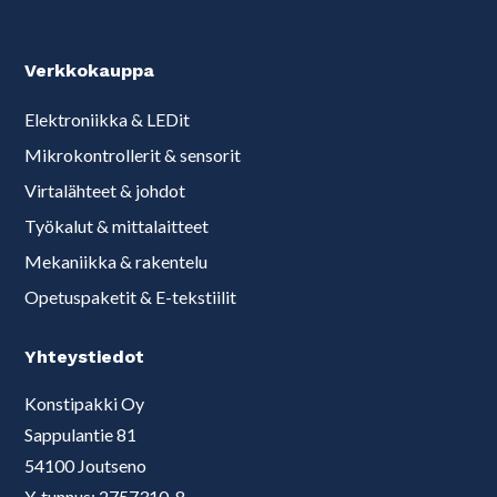
Verkkokauppa
Elektroniikka & LEDit
Mikrokontrollerit & sensorit
Virtalähteet & johdot
Työkalut & mittalaitteet
Mekaniikka & rakentelu
Opetuspaketit & E-tekstiilit
Yhteystiedot
Konstipakki Oy
Sappulantie 81
54100 Joutseno
Y-tunnus: 2757310-8