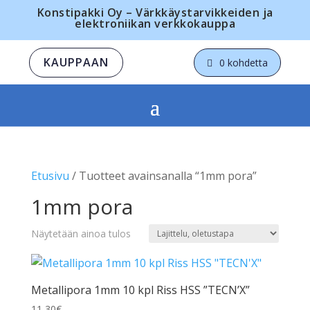
Konstipakki Oy – Värkkäystarvikkeiden ja
elektroniikan verkkokauppa
KAUPPAAN
0 kohdetta
Etusivu
/ Tuotteet avainsanalla “1mm pora”
1mm pora
Näytetään ainoa tulos
Metallipora 1mm 10 kpl Riss HSS ”TECN’X”
11,30
€