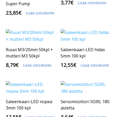
3,77
€
Lisää ostoskoriin
Super Pump
23,85
€
Lisää ostoskoriin
Ruuvi M3/20mm 50kpl +
Sateenkaari-LED hidas
mutteri M3 50kpl
5mm 100 kpl
8,79
€
12,55
€
Lisää ostoskoriin
Lisää ostoskoriin
Sateenkaari-LED nopea
Servomoottori SG90, 180
3mm 100 kpl
astetta
12,55
€
3,64
€