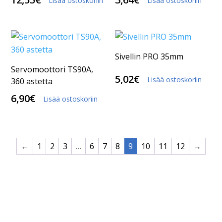
Lisää ostoskoriin
Lisää ostoskoriin
Sivellin PRO 35mm
Servomoottori TS90A,
5,02
€
Lisää ostoskoriin
360 astetta
6,90
€
Lisää ostoskoriin
←
1
2
3
…
6
7
8
9
10
11
12
→