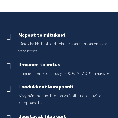

Nopeat toimitukset
Lähes kaikki tuotteet toimitetaan suoraan omasta
varastosta

Ilmainen toimitus
Ilmainen perustoimitus yli 200 € (ALV 0 %) tilauksille

Laadukkaat kumppanit
Myymämme tuotteet on valikoitu luotettavilta
kumppaneilta
Joustavat tilaukset